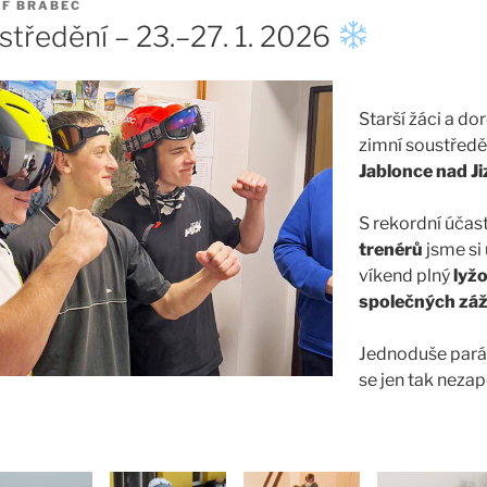
EF BRABEC
středění – 23.–27. 1. 2026
Starší žáci a dor
zimní soustředě
Jablonce nad J
S rekordní účas
trenérů
jsme si 
víkend plný
lyžo
společných záž
Jednoduše parád
se jen tak neza