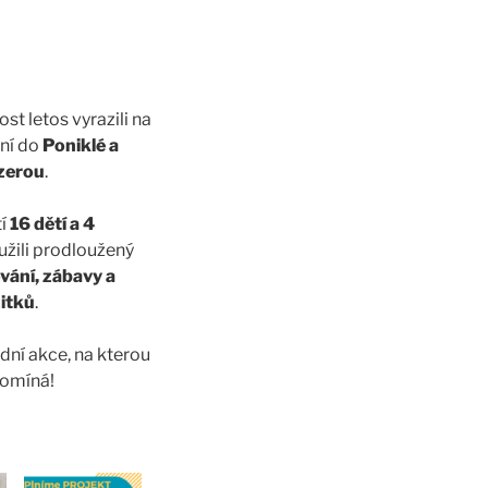
ost letos vyrazili na
ní do
Poniklé a
izerou
.
tí
16 dětí a 4
užili prodloužený
vání, zábavy a
itků
.
ní akce, na kterou
pomíná!