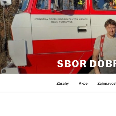
Přejít
k
obsahu
webu
SBOR DOB
Zásahy
Akce
Zajímavost