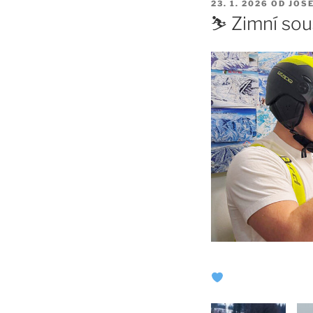
PUBLIKOVÁNO
23. 1. 2026
OD
JOS
⛷
Zimní sou