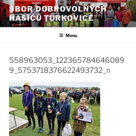
Přejít
SBOR DOBROVOLNÝCH
k
HASIČŮ TURKOVICE
obsahu
webu
Menu
558963053_122365784646089
9_5753718376622493732_n