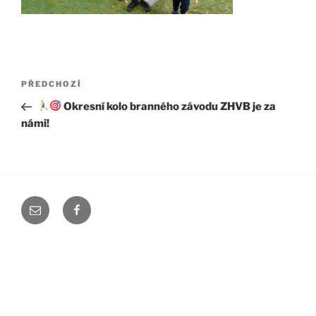
Navigace
Předchozí
PŘEDCHOZÍ
pro
příspěvek
Okresní kolo branného závodu ZHVB je za
příspěvek
námi!
Mail
Facebook