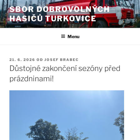
Přejít
SBOR DOBROVOLNÝCH
k
HASIČŮ TURKOVICE
obsahu
webu
Menu
PUBLIKOVÁNO
21. 6. 2026
OD
JOSEF BRABEC
Důstojné zakončení sezóny před
prázdninami!