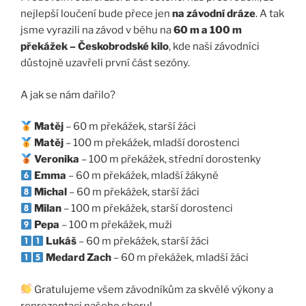
nejlepší loučení bude přece jen
na závodní dráze
. A tak
jsme vyrazili na závod v běhu na
60 m a 100 m
překážek – Českobrodské kilo
, kde naši závodníci
důstojně uzavřeli první část sezóny.
A jak se nám dařilo?
Matěj
– 60 m překážek, starší žáci
Matěj
– 100 m překážek, mladší dorostenci
Veronika
– 100 m překážek, střední dorostenky
Emma
– 60 m překážek, mladší žákyně
Michal
– 60 m překážek, starší žáci
Milan
– 100 m překážek, starší dorostenci
Pepa
– 100 m překážek, muži
Lukáš
– 60 m překážek, starší žáci
Medard Zach
– 60 m překážek, mladší žáci
Gratulujeme všem závodníkům za skvělé výkony a
reprezentaci našeho sboru!