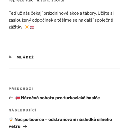
Teď už nás čekají prázdninové akce a tábory. Užijte si
zasloužený odpočinek a těšíme se na další společné
zážitky!
RUBRIKY
MLÁDEŽ
Navigace
Předchozí
PŘEDCHOZÍ
pro
příspěvek
Náročná sobota pro turkovické hasiče
příspěvek
Následující
NÁSLEDUJÍCÍ
příspěvek
Noc po bouřce – odstraňování následků silného
větru