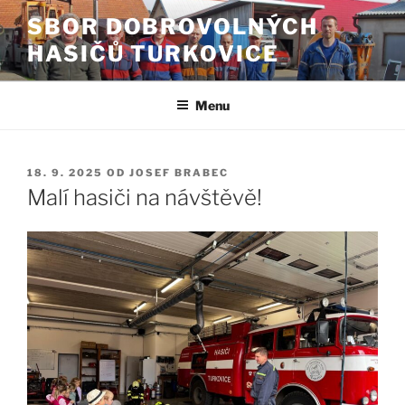
Přejít
SBOR DOBROVOLNÝCH
k
HASIČŮ TURKOVICE
obsahu
webu
Menu
PUBLIKOVÁNO
18. 9. 2025
OD
JOSEF BRABEC
Malí hasiči na návštěvě!