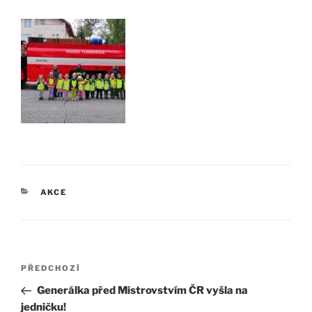
RUBRIKY
AKCE
Navigace
Předchozí
PŘEDCHOZÍ
pro
příspěvek
Generálka před Mistrovstvím ČR vyšla na
příspěvek
jedničku!