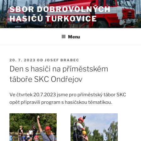
Přejít
SBOR DOBROVOLNÝCH
k
HASIČŮ TURKOVICE
obsahu
webu
Menu
PUBLIKOVÁNO
20. 7. 2023
OD
JOSEF BRABEC
Den s hasiči na příměstském
táboře SKC Ondřejov
Ve čtvrtek 20.7.2023 jsme pro příměstský tábor SKC
opět připravili program s hasičskou tématikou.