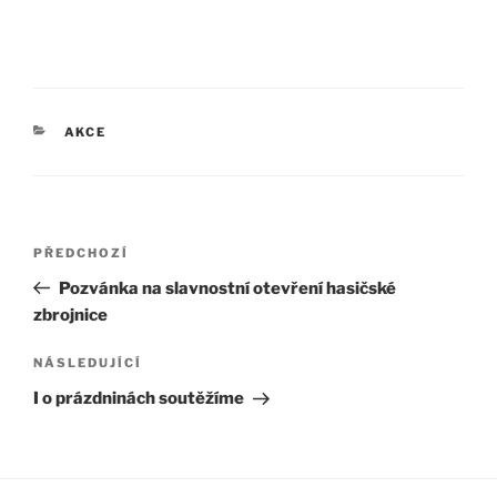
RUBRIKY
AKCE
Navigace
Předchozí
PŘEDCHOZÍ
pro
příspěvek
Pozvánka na slavnostní otevření hasičské
příspěvek
zbrojnice
Následující
NÁSLEDUJÍCÍ
příspěvek
I o prázdninách soutěžíme